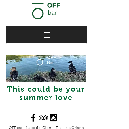
This could be your
summer love
OFF bar - Lago dei Cigni - Piazzale Oriana